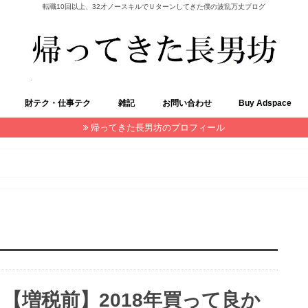
転職10回以上、32才ノースキルでＵターンしてきた僕の波乱万丈ブログ
財テク・仕事テク
雑記
お問い合わせ
Buy Adspace
帰ってきた長男坊のプロフィール
プログラミング
ネットで稼ぐ
株（現物）
仕事役立ち
お金・制度
モテ方
まとめ
書評
日々の気づき
ビジュアル系
妊活・育児
ブログ
スマホアプリ
ＰＣ・スマホ周辺機器
【増税前】2018年買って良か