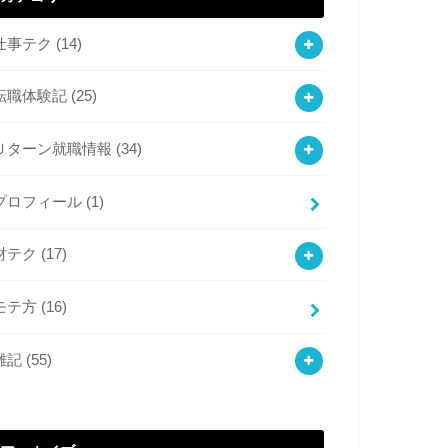
仕事テク
(14)
転職体験記
(25)
Ｕターン就職情報
(34)
プロフィール
(1)
財テク
(17)
モテ方
(16)
雑記
(55)