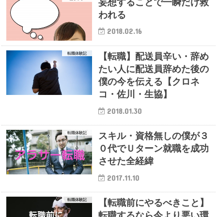
妄想することで一瞬だけ救
われる
2018.02.16
転職体験記
【転職】配送員辛い・辞め
たい人に配送員辞めた後の
僕の今を伝える【クロネ
コ・佐川・生協】
2018.01.30
転職体験記
スキル・資格無しの僕が３
０代でＵターン就職を成功
させた全経緯
2017.11.10
転職体験記
【転職前にやるべきこと】
転職するなら今より悪い環