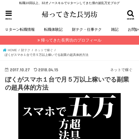
転職10回以上、32才ノースキルでＵターンしてきた僕の波乱万丈ブログ
menu
search
Ｕターン転職情報
転職体験記
財テク・仕事テク
雑記
お問
帰ってきた長男坊のプロフィール
HOME
財テク
ネットで稼ぐ
ぼくがスマホ１台で月５万以上稼いでる副業の超具体的方法
2017.10.27
2018.04.15
ネットで稼ぐ
ぼくがスマホ１台で月５万以上稼いでる副業
の超具体的方法