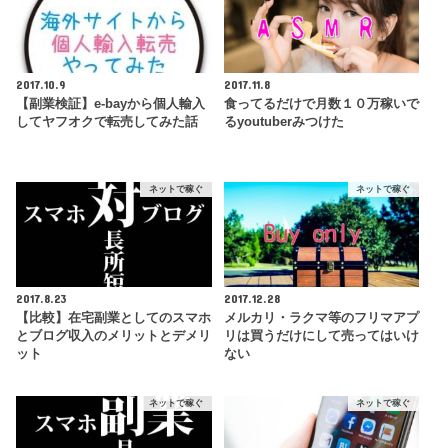
2017.10.9
2017.11.8
【副業検証】e-bayから個人輸入
食ってるだけで月数１０万稼いで
してヤフオクで転売してみた話
るyoutuberみつけた
ネットで稼ぐ
ネットで稼ぐ
2017.8.23
2017.12.28
【比較】在宅副業としてのスマホ
メルカリ・ラクマ等のフリマアプ
とブログ収入のメリットとデメリ
リは買うだけにして売ってはいけ
ット
ない
ネットで稼ぐ
ネットで稼ぐ