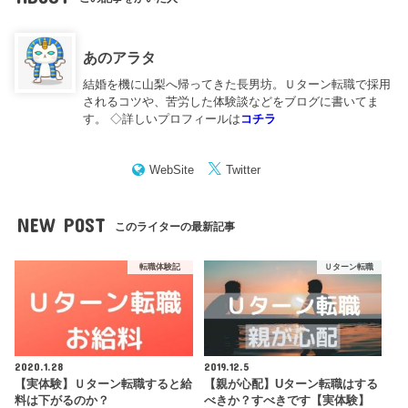
あのアラタ
結婚を機に山梨へ帰ってきた長男坊。Ｕターン転職で採用
されるコツや、苦労した体験談などをブログに書いてま
す。 ◇詳しいプロフィールは
コチラ
WebSite
Twitter
NEW POST
このライターの最新記事
転職体験記
Ｕターン転職
2020.1.28
2019.12.5
【実体験】Ｕターン転職すると給
【親が心配】Uターン転職はする
料は下がるのか？
べきか？すべきです【実体験】