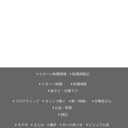
Ｕターン転職情報
転職体験記
Ｕターン転職
転職体験
財テク・仕事テク
プログラミング
ネットで稼ぐ
株（現物）
仕事役立ち
お金・制度
雑記
モテ方
まとめ
書評
日々の気づき
ビジュアル系