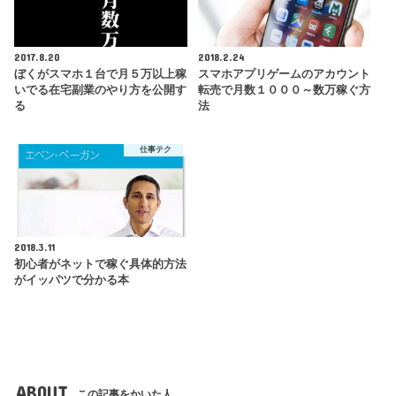
2017.8.20
2018.2.24
ぼくがスマホ１台で月５万以上稼
スマホアプリゲームのアカウント
いでる在宅副業のやり方を公開す
転売で月数１０００～数万稼ぐ方
る
法
仕事テク
2018.3.11
初心者がネットで稼ぐ具体的方法
がイッパツで分かる本
ABOUT
この記事をかいた人