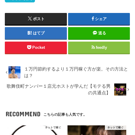
ポスト
シェア
はてブ
送る
Pocket
feedly
１万円節約するより１万円稼ぐ方が楽。その方法と
は？
歌舞伎町ナンバー１店元ホストが学んだ【モテる男
の共通点】
RECOMMEND
こちらの記事も人気です。
ネットで稼ぐ
ネットで稼ぐ