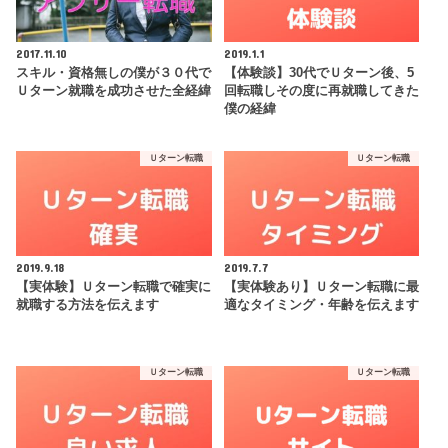
2017.11.10
2019.1.1
スキル・資格無しの僕が３０代で
【体験談】30代でＵターン後、5
Ｕターン就職を成功させた全経緯
回転職しその度に再就職してきた
僕の経緯
Ｕターン転職
Ｕターン転職
2019.9.18
2019.7.7
【実体験】Ｕターン転職で確実に
【実体験あり】Ｕターン転職に最
就職する方法を伝えます
適なタイミング・年齢を伝えます
Ｕターン転職
Ｕターン転職