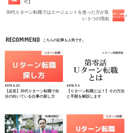
可】
30代Ｕターン転職ではエージェントを使った方が良
い３つの理由
RECOMMEND
こちらの記事も人気です。
Ｕターン転職
Ｕターン就職情報
2019.6.23
2018.9.4
【必見】30代Ｕターン転職で自
【Ｕターン転職とは？】その方法
分の向いている仕事の探し方
と手順を解説します
転職体験記
Ｕターン転職