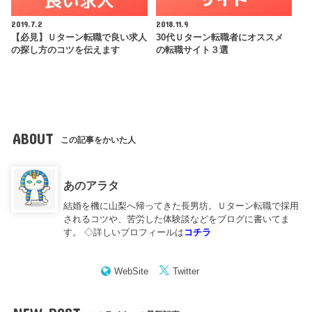
2019.7.2
2018.11.9
【必見】Ｕターン転職で良い求人
30代Ｕターン転職者にオススメ
の探し方のコツを伝えます
の転職サイト３選
ABOUT
この記事をかいた人
あのアラタ
結婚を機に山梨へ帰ってきた長男坊。Ｕターン転職で採用
されるコツや、苦労した体験談などをブログに書いてま
す。 ◇詳しいプロフィールは
コチラ
WebSite
Twitter