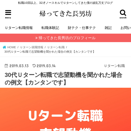
転職10回以上、32才ノースキルでＵターンしてきた僕の波乱万丈ブログ
menu
search
Ｕターン転職情報
転職体験記
財テク・仕事テク
雑記
お問
帰ってきた長男坊のプロフィール
HOME
Ｕターン就職情報
Ｕターン転職
30代Ｕターン転職で志望動機を聞かれた場合の例文【カンタンです】
2019.03.13
2019.03.14
Ｕターン転職
30代Ｕターン転職で志望動機を聞かれた場合
の例文【カンタンです】